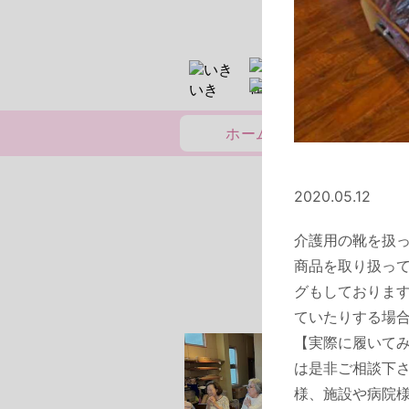
2020.05.12
介護用の靴を扱
商品を取り扱っ
グもしておりま
ていたりする場
【実際に履いて
2024.10.
きいきサロン
は是非ご相談下
今日は、毎月
の日です。
様、施設や病院