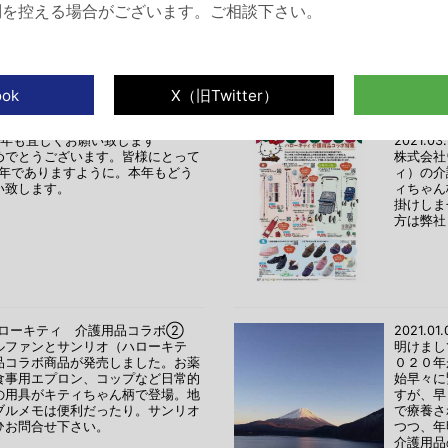
子を食べながら、みんなで楽しくお
問を控える場合がございます。ご相談下さい。
質問もあ
いました
門相談員は元力士で関西出身なので
とても面白いのでみんなの人気者で
04 本年も宜しくお願い致します
2021.
めでとうございます。皆様にとって
株式会社
い年でありますように。本年もどう
ィ）の介
い致します。
ィちゃん
掛けしま
方は弊社
19 ハローキティ 介護用品コラボ②
2021.
ルファンとサンリオ（ハローキテ
明けまし
品コラボ商品が発売しました。お薬
０２０年
食事用エプロン、コップなど日常的
始早々に
の用具がキティちゃん柄で登場。地
すが、早
ブルメモは便利だったり。サンリオ
で療養さ
ひお問合せ下さい。
つつ、年
介護用品