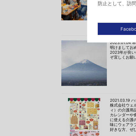
美味しいお菓
防止として、訪
しゃべり。
当社、松本専
すが、お話が
す。
2023.01.
明けましてお
2023年が良
ぞ宜しくお願
2021.03.
株式会社ウェ
ィ）の介護用
カレンダーや
に使える介護
味にウェアラ
好きな方、ぜ