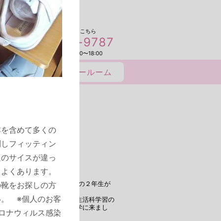
お問い合わせはこちら
03-3899-9787
受付時間 平日 9:00〜18:00
本を含めて多くの
問しフィッティン
足のサイスが違っ
もよくあります。
の靴をお探しの方
10.18 近隣の西新井第二小学校の２年生が
ました
。 ※個人のお客
新井第二小学校の２年生が生活科学習の
事をしている様子などを見学に来まし
ロナウィルス感染