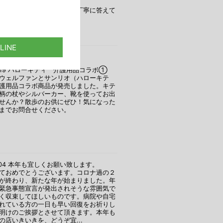
り当社の藤井専門相談員が丁寧に答えて
。
03.19 ハローキティ 介護用品コラボ①
ウェルファンとサンリオ（ハローキテ
護用品コラボ商品が発売しました。キテ
柄の杖やシルバーカー、靴を使ってお出
せんか？散歩のお供にぜひ！気になった
までお問合せください。
01.04 本年も宜しくお願い致します。
ておめでとうございます。コロナ過の２
が終わり、新たな年が始まりました。年
緊急事態宣言が発出されそうな雰囲気で
く収束してほしいものです。病院や自宅
れている方の一日も早い回復をお祈りし
明けのご挨拶とさせて頂きます。本年も
の店いきいきを、どうぞ宜...