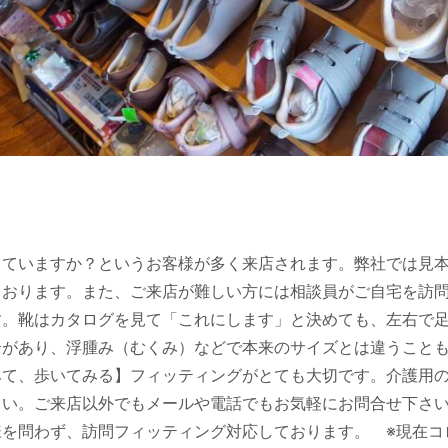
介護保険事業所番号 1372105062
ニュース
っていますか？というお客様が多く来店されます。弊社では見
ております。また、ご来店が難しい方には相談員がご自宅を訪
▶
す。靴はカタログを見て「これにします」と決めても、左右で
1
2
3
4
5
合があり、浮腫み（むくみ）などで本来のサイズとは違うこと
みて、歩いてみる】フィッティングがとても大切です。介護用
18 今日は、毎月第三金曜日の西新井い
2024.
の日です
見学に来
さい。ご来店以外でもメールや電話でもお気軽にお問合せ下さい
第三金曜日の西新井いきいきサロン
近隣の西
ために仕
様を問わず、訪問フィッティング対応しております。 ※現在コ
た。